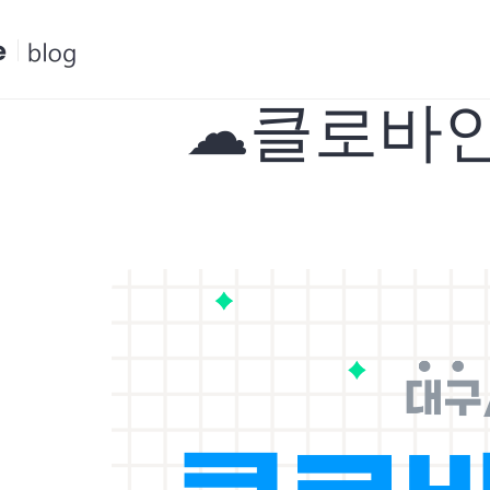
콘
텐
츠
☁클로바인 
로
건
너
뛰
기