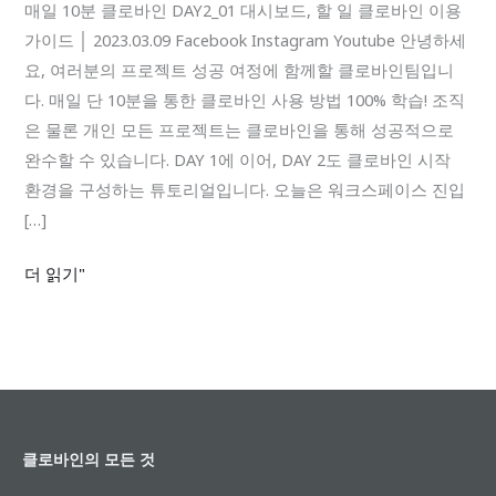
로
매일 10분 클로바인 DAY2_01 대시보드, 할 일 클로바인 이용
바
가이드 │ 2023.03.09 Facebook Instagram Youtube 안녕하세
인
요, 여러분의 프로젝트 성공 여정에 함께할 클로바인팀입니
DAY2_01
다. 매일 단 10분을 통한 클로바인 사용 방법 100% 학습! 조직
대
은 물론 개인 모든 프로젝트는 클로바인을 통해 성공적으로
시
완수할 수 있습니다. DAY 1에 이어, DAY 2도 클로바인 시작
보
환경을 구성하는 튜토리얼입니다. 오늘은 워크스페이스 진입
드,
[…]
할
더 읽기"
일
클로바인의 모든 것