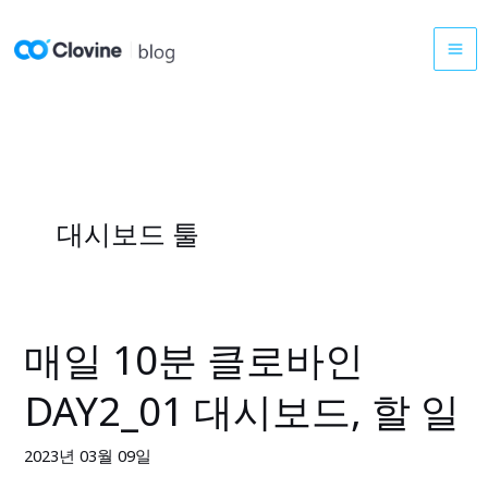
콘
텐
츠
로
건
너
뛰
기
대시보드 툴
매일 10분 클로바인
매
일
DAY2_01 대시보드, 할 일
10
분
2023년 03월 09일
클