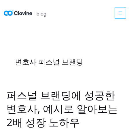
콘
텐
츠
로
건
너
뛰
기
변호사 퍼스널 브랜딩
퍼스널 브랜딩에 성공한
퍼
스
변호사, 예시로 알아보는
널
브
2배 성장 노하우
랜