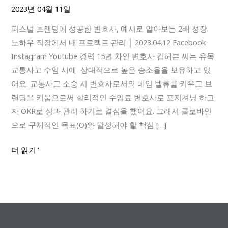
딩
2023년 04월 11일
에
퍼스널 브랜딩에 성공한 변호사, 예시로 알아보는 2배 성장
성
노하우 직장에서 내 프로젝트 관리 │ 2023.04.12 Facebook
공
Instagram Youtube 경력 15년 차인 변호사 김헤븐 씨는 유독
한
교통사고 수임 시에 상대적으로 높은 승소율을 보유하고 있
변
어요. 교통사고 소송 시 변호사로서의 네임 벨류를 키우고 브
호
랜딩을 키움으로써 합리적인 수임료 변호사로 포지셔닝 하고
사,
자 OKR로 성과 관리 하기로 결심을 했어요. 그래서 클로바인
예
으로 구체적인 목표(O)와 달성해야 할 핵심 […]
시
로
더 읽기"
알
아
보
는
2
배