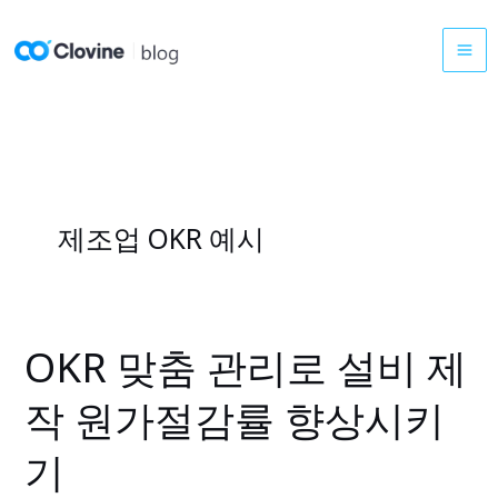
콘
텐
츠
로
건
너
뛰
기
제조업 OKR 예시
OKR 맞춤 관리로 설비 제
OKR
맞
작 원가절감률 향상시키
춤
관
기
리