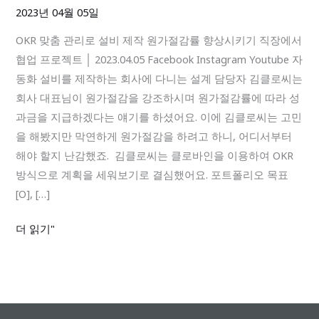
로
2023년 04월 05일
설
OKR 맞춤 관리로 설비 제작 원가절감률 향상시키기 직장에서
비
협업 프로젝트 │ 2023.04.05 Facebook Instagram Youtube 자
제
동화 설비를 제작하는 회사에 다니는 설계 담당자 김클로씨는
작
회사 대표님이 원가절감을 강조하시며 원가절감률에 따라 성
원
과금을 지급하겠다는 얘기를 하셨어요. 이에 김클로씨는 고민
가
을 해봤지만 막연하게 원가절감을 하려고 하니, 어디서부터
절
해야 할지 난감했죠. 김클로씨는 클로바인을 이용하여 OKR
감
방식으로 계획을 세워보기로 결심했어요. 포트폴리오 목표
률
[O], […]
향
상
더 읽기"
시
키
기