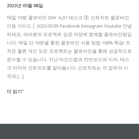
로
2023년 05월 08일
바
매일 10분 클로바인 DAY 4_01 태스크 ③: 간트차트 클로바인
인
이용 가이드 │ 2023.05.09 Facebook Instagram Youtube 안녕
DAY
하세요, 여러분의 프로젝트 성공 여정에 함께할 클로바인팀입
4_01
니다. 매일 단 10분을 통한 클로바인 사용 방법 100% 학습! 조
태
직은 물론 개인 모든 프로젝트는 클로바인을 통해 성공적으로
스
완수할 수 있습니다. 지난 마인드맵과 칸반보드에 이어, 태스
크
크 마지막 간트차트를 알아봅시다. 간트차트는 각 업무의 시
③:
작과 […]
간
트
더 읽기"
차
트