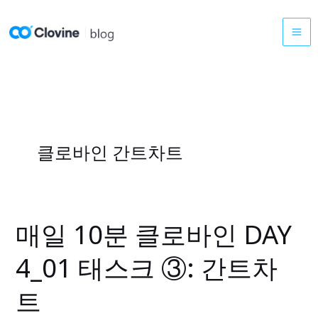
콘
텐
츠
로
건
너
뛰
기
클로바인 간트차트
매일 10분 클로바인 DAY
매
일
4_01 태스크 ③: 간트차
10
분
트
클