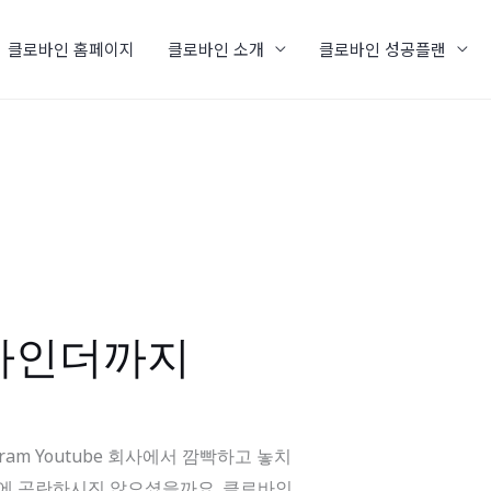
클로바인 홈페이지
클로바인 소개
클로바인 성공플랜
리마인더까지
gram Youtube 회사에서 깜빡하고 놓치
보기에 곤란하시진 않으셨을까요. 클로바인