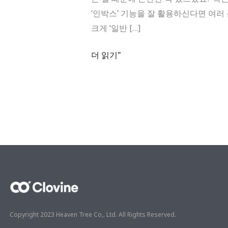
–
‘인박스’ 기능을 잘 활용하신다면 여러
알
크게 ‘일반 […]
림
세
더 읽기"
분
화
뿐
만
아
닌
리
마
인
더
까
Copyright 2023 Heaven Tree Co,. Ltd. All Rights Reserved.
지