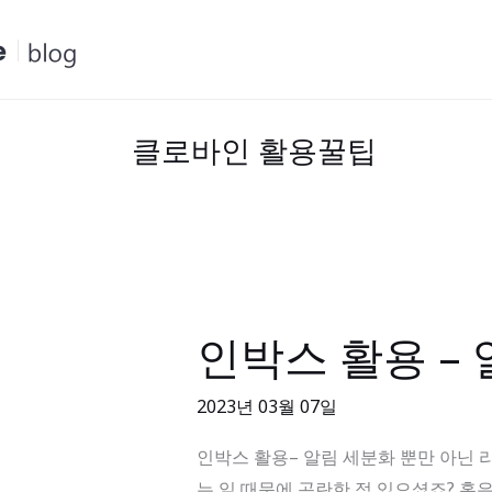
콘
텐
츠
로
건
클로바인 활용꿀팁
너
뛰
기
인박스 활용 –
인
박
스
2023년 03월 07일
활
인박스 활용– 알림 세분화 뿐만 아닌 리마인
용
는 일 때문에 곤란한 적 있으셨죠? 혹