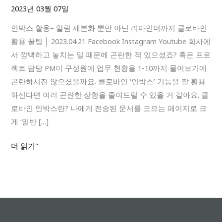
–
2023년 03월 07일
알
인박스 활용– 알림 세분화 뿐만 아닌 리마인더까지 클로바인
림
활용 꿀팁 │ 2023.04.21 Facebook Instagram Youtube 회사에
세
서 깜빡하고 놓치는 일 때문에 곤란한 적 있으셨죠? 혹은 프로
분
젝트 담당 PM이 구성원에 업무 현황을 1-10까지 물어보기에
화
곤란하시진 않으셨을까요. 클로바인 ‘인박스’ 기능을 잘 활용
뿐
하신다면 여러 곤란한 상황을 줄여드릴 수 있을 거 같아요. 클
만
로바인 인박스란? 나에게 전송된 문서를 모으는 페이지로 크
아
게 ‘일반 […]
닌
리
더 읽기"
마
인
더
까
지