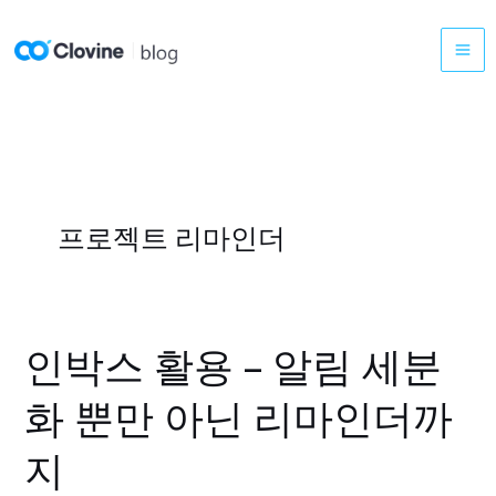
콘
텐
츠
로
건
너
뛰
기
프로젝트 리마인더
인박스 활용 – 알림 세분
인
박
화 뿐만 아닌 리마인더까
스
활
지
용