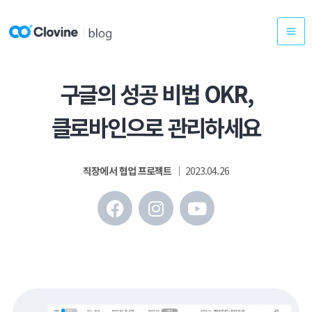
콘
텐
츠
로
건
구글의 성공 비법 OKR,
너
클로바인으로 관리하세요
뛰
기
직장에서 협업 프로젝트
│ 2023.04.26
F
I
Y
a
n
o
c
s
u
e
t
t
b
a
u
o
g
b
o
r
e