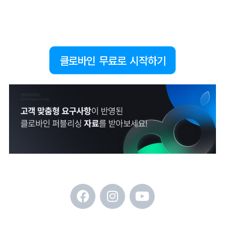
클로바인 무료로 시작하기
F
I
Y
a
n
o
c
s
u