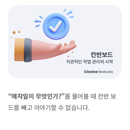
o
g
b
o
r
e
k
a
m
“애자일이 무엇인가?”
를 물어볼 때 칸반 보
드를 빼고 이야기할 수 없습니다.