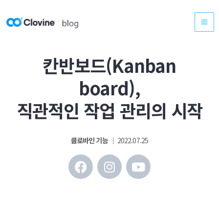
콘
텐
츠
로
칸반보드(Kanban
건
너
board),
뛰
기
직관적인 작업 관리의 시작
클로바인 기능
│ 2022.07.25
F
I
Y
a
n
o
c
s
u
e
t
t
b
a
u