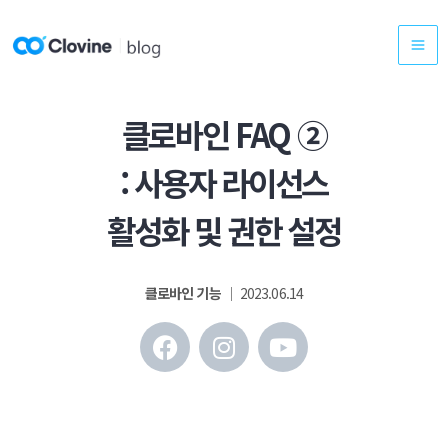
콘
텐
츠
로
건
클로바인 FAQ ②
너
: 사용자 라이선스
뛰
기
활성화 및 권한 설정
클로바인 기능
│ 2023.06.14
F
I
Y
a
n
o
c
s
u
e
t
t
b
a
u