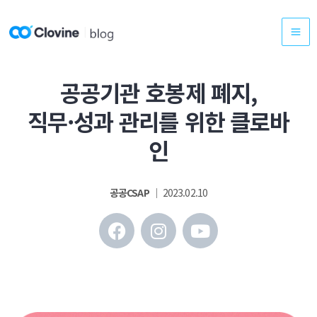
콘
텐
츠
로
공공기관 호봉제 폐지,
건
너
직무·성과 관리를 위한 클로바
뛰
인
기
공공CSAP
│ 2023.02.10
F
I
Y
a
n
o
c
s
u
e
t
t
b
a
u
o
g
b