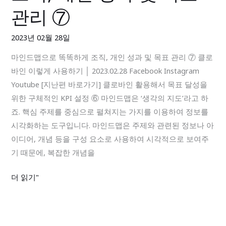
맵
관리 ⑦
으
로
2023년 02월 28일
똑
마인드맵으로 똑똑하게 조직, 개인 성과 및 목표 관리 ⑦ 클로
똑
바인 이렇게 사용하기 │ 2023.02.28 Facebook Instagram
하
Youtube [지난편 바로가기] 클로바인 활용해서 목표 달성을
게
위한 구체적인 KPI 설정 ⑥ 마인드맵은 ‘생각의 지도’라고 하
조
죠. 핵심 주제를 중심으로 펼쳐지는 가지를 이용하여 정보를
직,
시각화하는 도구입니다. 마인드맵은 주제와 관련된 정보나 아
개
이디어, 개념 등을 구성 요소로 사용하여 시각적으로 보여주
인
기 때문에, 복잡한 개념을
성
과
더 읽기"
및
목
표
관