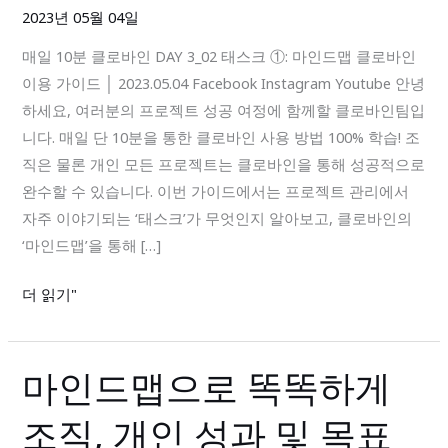
로
2023년 05월 04일
바
매일 10분 클로바인 DAY 3_02 태스크 ①: 마인드맵 클로바인
인
이용 가이드 │ 2023.05.04 Facebook Instagram Youtube 안녕
DAY
하세요, 여러분의 프로젝트 성공 여정에 함께할 클로바인팀입
3_02
니다. 매일 단 10분을 통한 클로바인 사용 방법 100% 학습! 조
태
직은 물론 개인 모든 프로젝트는 클로바인을 통해 성공적으로
스
완수할 수 있습니다. 이번 가이드에서는 프로젝트 관리에서
크
자주 이야기되는 ‘태스크’가 무엇인지 알아보고, 클로바인의
①:
‘마인드맵’을 통해 […]
마
인
더 읽기"
드
맵
마인드맵으로 똑똑하게
마
인
조직, 개인 성과 및 목표
드