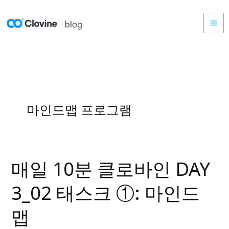
콘
텐
츠
로
건
너
뛰
기
마인드맵 프로그램
매일 10분 클로바인 DAY
매
일
3_02 태스크 ①: 마인드
10
분
맵
클