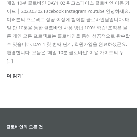
로
매일 10분 클로바인 DAY1_02 워크스페이스 클로바인 이용 가
바
이드 │ 2023.03.02 Facebook Instagram Youtube 안녕하세요,
인
여러분의 프로젝트 성공 여정에 함께할 클로바인팀입니다. 매
DAY1_02
일 단 10분을 통한 클로바인 사용 방법 100% 학습! 조직은 물
워
론 개인 모든 프로젝트는 클로바인을 통해 성공적으로 완수할
크
수 있습니다. DAY 1 첫 번째 단계, 회원가입을 완료하셨군요.
스
환영합니다! 오늘은 ‘매일 10분 클로바인’ 이용 가이드의 두
페
[…]
이
더 읽기"
스
클로바인의 모든 것