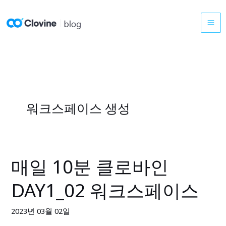
콘
텐
츠
로
건
너
뛰
기
워크스페이스 생성
매일 10분 클로바인
매
일
DAY1_02 워크스페이스
10
분
2023년 03월 02일
클