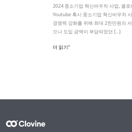
혁
2024 중소기업 혁신바우처 사업, 클로바인과
신
Youtube 혹시 중소기업 혁신바우처
바
경쟁력 강화를 위해 최대 2천만원의 
우
으나 도입 금액이 부담되었던 […]
처
사
더 읽기"
업,
클
로
바
인
과
함
께
하
세