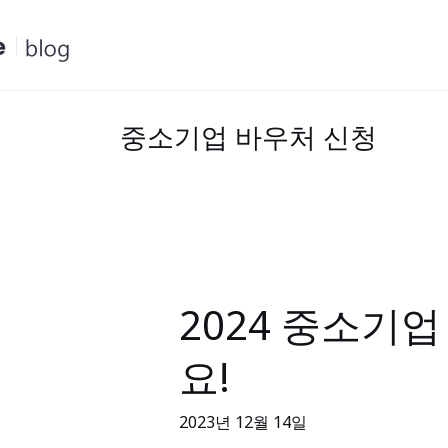
콘
텐
츠
로
건
중소기업 바우처 신청
너
뛰
기
2024 중소기
2024
중
요!
소
기
2023년 12월 14일
업