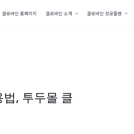
클로바인 홈페이지
클로바인 소개
클로바인 성공플랜
법, 투두몰 클