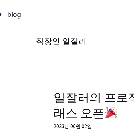
콘
텐
츠
로
건
직장인 일잘러
너
뛰
기
일잘러의 프로젝
일
잘
래스 오픈
러
의
2023년 06월 02일
프