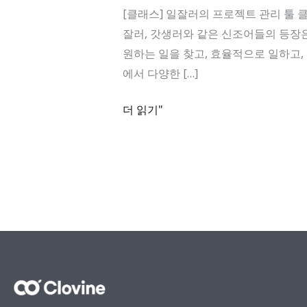
로
[클래스] 일잘러의 프로젝트 관리 툴 클로바인 
젝
잘러, 갓생러와 같은 신조어들의 등장은
트
원하는 일을 찾고, 효율적으로 일하고
관
에서 다양한 […]
리
툴
더 읽기"
클
로
바
인
사
용
법,
투
두
몰