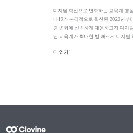
지!
으
디지털 혁신으로 변화하는 교육계 행정업무도 
로
나19가 본격적으로 확산된 2020년
변
경 변화에 신속하게 대응하고자 디지털
화
딘 교육계가 최대한 발 빠르게 디지털 
하
는
더 읽기"
교
육
계
행
정
업
무
도
혁