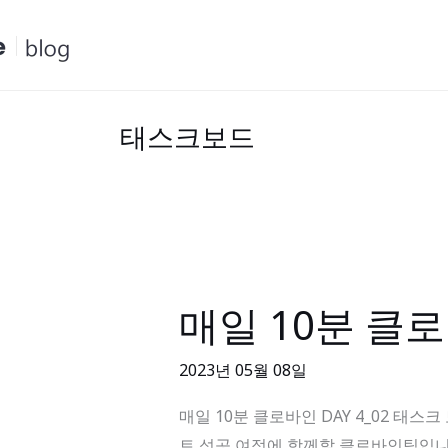
콘
텐
츠
로
건
태스크보드
너
뛰
기
매일 10분 클로
매
일
10
2023년 05월 08일
분
매일 10분 클로바인 DAY 4_02 태스크 보
클
트 성공 여정에 함께할 클로바인팀입니다