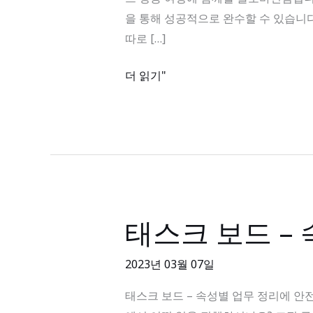
로
을 통해 성공적으로 완수할 수 있습니
바
따로 […]
인
DAY
더 읽기"
4_02
태
스
크
보
드
태스크 보드 –
태
스
크
2023년 03월 07일
보
태스크 보드 – 속성별 업무 정리에 안전한 협
드