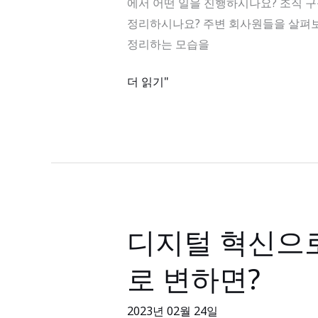
에서 어떤 일을 진행하시나요? 조직 구
–
정리하시나요? 주변 회사원들을 살펴보
속
정리하는 모습을
성
별
더 읽기"
업
무
정
리
에
안
전
디지털 혁신으
디
한
지
협
로 변하면?
털
업
혁
까
2023년 02월 24일
신