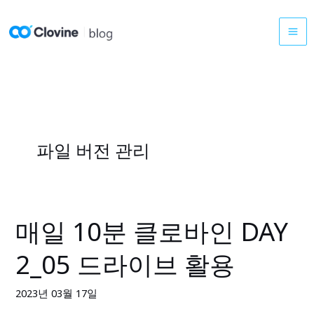
콘
텐
츠
로
건
너
뛰
기
파일 버전 관리
매일 10분 클로바인 DAY
매
일
2_05 드라이브 활용
10
분
2023년 03월 17일
클