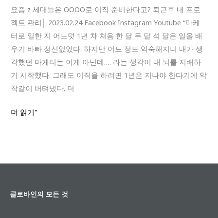
들
요즘 z 세대들은 OOOO로 이직 준비한다고? 퇴근후 내 프로
은
젝트 관리│ 2023.02.24 Facebook Instagram Youtube “마케
OOOO
터로 일한 지 어느덧 1년 차 처음 한 달 두 달 석 달은 일을 배
로
우기 바빠 정신없었다. 하지만 어느 정도 익숙해지니 내가 생
이
각했던 마케터는 이게 아닌데…. 라는 생각이 내 뇌를 지배하
직
기 시작했다. 그래도 이직을 하려면 1년은 지나야 한다기에 악
준
착같이 버텨냈다. 더
비
더 읽기"
한
다
고?
클로바인의 모든 것