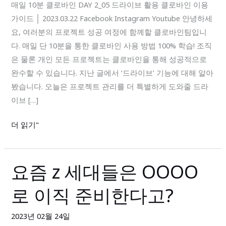
로
매일 10분 클로바인 DAY 2_05 드라이브 활용 클로바인 이용
바
가이드 │ 2023.03.22 Facebook Instagram Youtube 안녕하세
인
요, 여러분의 프로젝트 성공 여정에 함께할 클로바인팀입니
DAY
다. 매일 단 10분을 통한 클로바인 사용 방법 100% 학습! 조직
2_05
은 물론 개인 모든 프로젝트는 클로바인을 통해 성공적으로
드
완수할 수 있습니다. 지난 글에서 ‘드라이브’ 기능에 대해 알아
라
봤습니다. 오늘은 프로젝트 관리를 더 특별하게 도와줄 드라
이
이브 […]
브
더 읽기"
활
용
요즘 z 세대들은 OOOO
요
즘
로 이직 준비한다고?
z
세
2023년 02월 24일
대