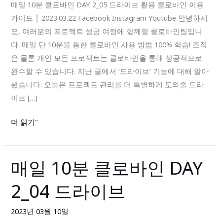
로
매일 10분 클로바인 DAY 2_05 드라이브 활용 클로바인 이용
바
가이드 │ 2023.03.22 Facebook Instagram Youtube 안녕하세
인
요, 여러분의 프로젝트 성공 여정에 함께할 클로바인팀입니
DAY
다. 매일 단 10분을 통한 클로바인 사용 방법 100% 학습! 조직
2_05
은 물론 개인 모든 프로젝트는 클로바인을 통해 성공적으로
드
완수할 수 있습니다. 지난 글에서 ‘드라이브’ 기능에 대해 알아
라
봤습니다. 오늘은 프로젝트 관리를 더 특별하게 도와줄 드라
이
이브 […]
브
더 읽기"
활
용
매일 10분 클로바인 DAY
매
일
2_04 드라이브
10
분
2023년 03월 10일
클