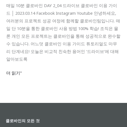
로
매일 10분 클로바인 DAY 2_04 드라이브 클로바인 이용 가이
바
드 │ 2023.03.14 Facebook Instagram Youtube 안녕하세요,
인
여러분의 프로젝트 성공 여정에 함께할 클로바인팀입니다. 매
DAY
일 단 10분을 통한 클로바인 사용 방법 100% 학습! 조직은 물
2_04
론 개인 모든 프로젝트는 클로바인을 통해 성공적으로 완수할
드
수 있습니다. 어느덧 클로바인 이용 가이드 튜토리얼도 마무
라
리 단계네요! 오늘은 비교적 친숙한 용어인 ‘드라이브’에 대해
이
알아보도록
브
더 읽기"
클로바인의 모든 것