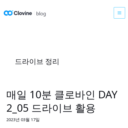
콘
텐
츠
로
건
너
뛰
기
드라이브 정리
매일 10분 클로바인 DAY
매
일
2_05 드라이브 활용
10
분
2023년 03월 17일
클