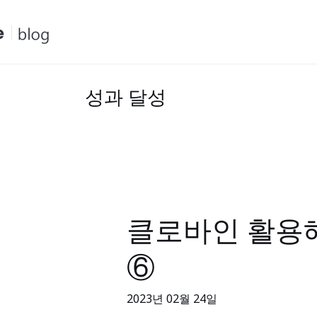
콘
텐
츠
로
건
성과 달성
너
뛰
기
클로바인 활용해
클
로
⑥
바
인
2023년 02월 24일
활