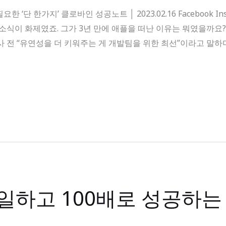
단 한가지’ 클로바인 성공노트 │ 2023.02.16 Facebook Inst
 소식이 화제였죠. 그가 3년 만에 애플을 떠난 이유는 뭐였을까요
사 전 “유연성을 더 키워주는 게 개발팀을 위한 최선”이라고 말
일하고 100배로 성공하는