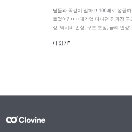
똑
한
남들과 똑같이 일하고 100배로 성공하는 법 
같
가
들었어? ㅇㅇ대기업 다니던 진과장 구조 조
이
지’
상, 택시비 인상, 구조 조정, 금리 인
일
하
더 읽기"
고
100
배
로
성
공
하
는
법