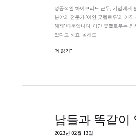
인
정
성공적인 하이브리드 근무, 기업에게 필요한 ‘
하
⑥
분야의 전문가 ‘이안 굿펠로우’의 이직
이
해제’ 때문입니다. 이안 굿펠로우는 퇴
브
쳤다고 하죠. 올해도
리
드
더 읽기"
근
무,
기
업
에
게
필
남들과 똑같이 
남
요
들
한
과
2023년 02월 13일
‘단