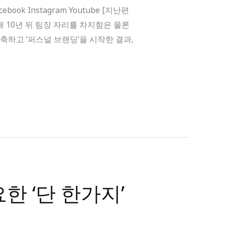
ok Instagram Youtube [지난편
 10년 뒤 팀장 자리를 차지함은 물론
축하고 ‘퍼스널 브랜딩’을 시작한 결과,
 ‘단 한가지’