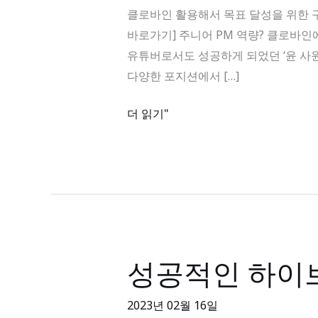
용
클로바인 활용해서 목표 달성을 위한 구체적인 
해
바로가기] 주니어 PM 역량? 클로바인
서
유튜버로서도 성공하게 되었던 ‘윤 사원
목
다양한 포지션에서 […]
표
달
더 읽기"
성
을
위
한
구
체
적
성공적인 하이브
성
인
공
KPI
적
2023년 02월 16일
설