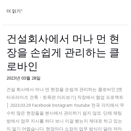
클
더 읽기"
로
바
인)
건설회사에서 머나 먼 현
건
설
장을 손쉽게 관리하는 클
회
사
로바인
에
서
2023년 03월 28일
머
건설 회사에서 머나 먼 현장을 손쉽게 관리하는 클로바인 [엔
나
터프라이즈 건축・토목편 미리보기] 직장에서 협업 프로젝트
먼
│ 2023.03.29 Facebook Instagram Youtube 전국 각지에서 무
현
수히 많은 현장들을 본사에서 관리하기 쉽지 않죠. 단체 채팅
장
방에서 업무 지시를 하다 보니 이걸 봤는지 제대로 하고 있는
을
지 알기 어렵습니다. 현장마다 소장의 업무 방식이 달라 저마
손