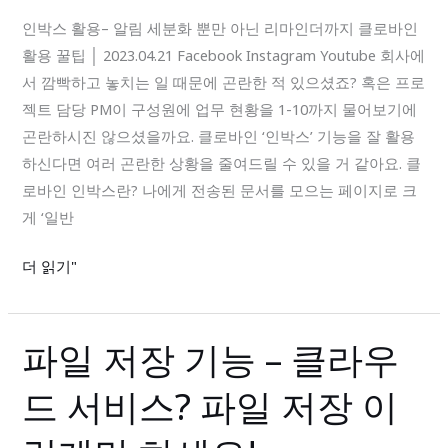
알
인박스 활용– 알림 세분화 뿐만 아닌 리마인더까지 클로바인
림
활용 꿀팁 │ 2023.04.21 Facebook Instagram Youtube 회사에
세
서 깜빡하고 놓치는 일 때문에 곤란한 적 있으셨죠? 혹은 프로
분
젝트 담당 PM이 구성원에 업무 현황을 1-10까지 물어보기에
화
곤란하시진 않으셨을까요. 클로바인 ‘인박스’ 기능을 잘 활용
뿐
하신다면 여러 곤란한 상황을 줄여드릴 수 있을 거 같아요. 클
만
로바인 인박스란? 나에게 전송된 문서를 모으는 페이지로 크
아
게 ‘일반
닌
리
더 읽기"
마
인
더
파일 저장 기능 – 클라우
파
까
일
지
드 서비스? 파일 저장 이
저
장