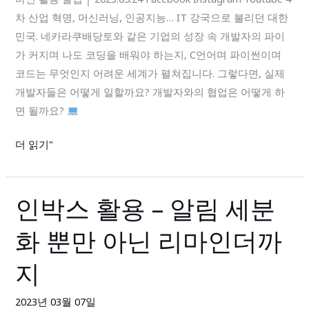
동
차 산업 혁명, 머신러닝, 인공지능… IT 강국으로 불리던 대한
툴
민국. 네카라쿠배당토와 같은 기업의 성장 속 개발자의 파이
로
가 커지며 나도 코딩을 배워야 하는지, C언어며 파이썬이며
개
코드는 무엇인지 어려운 세계가 펼쳐집니다. 그렇다면, 실제
발
개발자들은 어떻게 일할까요? 개발자와의 협업은 어떻게 하
자
면 될까요?
와
협
더 읽기"
업
하
는
인박스 활용 – 알림 세분
인
방
박
법
화 뿐만 아닌 리마인더까
스
활
지
용
–
2023년 03월 07일