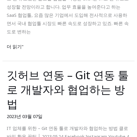
성장할 전망이라고 합니다. 업무 효율을 높여준다고 하는
는
SaaS 협업툴, 요즘 많은 기업에서 도입해 전사적으로 사용하
‘프
면서 국내 협업툴 시장도 빠른 속도로 성장하고 있죠. 빠른 속
로
도로 변하는
젝
트
더 읽기"
관
리’
전
깃허브 연동 – Git 연동 툴
깃
문
허
협
로 개발자와 협업하는 방
브
업
연
툴,
법
동
클
–
로
2023년 03월 07일
Git
바
IT 업체를 위한 – Git 연동 툴로 개발자와 협업하는 방법 클로
연
인
바인 활용 꿀팁 │ 2023.05.24 Facebook Instagram Youtube 4