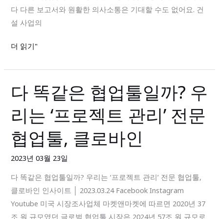
다 다른 보고서와 원활한 의사소통은 기대할 수도 없어요. 건
쉽
설 사업의
게
관
더 읽기"
리
하
는
다 똑같은 협업툴일까? 우
다
클
똑
로
리는 ‘프로젝트 관리’ 전문
같
바
은
인
협업툴, 클로바인
협
업
2023년 03월 23일
툴
다 똑같은 협업툴일까? 우리는 ‘프로젝트 관리’ 전문 협업툴,
일
클로바인 인사이트 │ 2023.03.24 Facebook Instagram
까?
Youtube 미국 시장조사업체 마켓앤마켓에 따르면 2020년 37
우
조 원 규모였던 글로벌 협업툴 시장은 2024년 57조 원 규모로
리