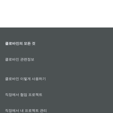
건
강
관
리
목
표
달
클로바인의 모든 것
성
사
클로바인 관련정보
례
클로바인 이렇게 사용하기
직장에서 협업 프로젝트
직장에서 내 프로젝트 관리