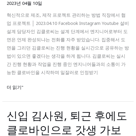
2023년 04월 10일
로
아
제
혁신적으로 제조, 제작 프로젝트 관리하는 방법 직장에서 협
직?
조,
업 프로젝트 │ 2023.04.10 Facebook Instagram Youtube 설비
제
설계 담당자인 김클로씨는 설계 단계에서 엔지니어로부터 도
작
면은 언제 완성되냐는 전화를 자주 받았습니다. 집중해서 도
프
면을 그리던 김클로씨는 진행 현황을 실시간으로 공유하는 방
로
법이 있으면 좋겠다는 생각을 하게 됩니다. 김클로씨는 실시
젝
간 진행 현황과 작업을 진행 중인 엔지니어들과의 소통이 가
트
능한 클로바인을 시작하며 일잘러로 인정받기
관
더 읽기"
리
하
는
신입 김사원, 퇴근 후에도
신
방
입
법
클로바인으로 갓생 가보
김