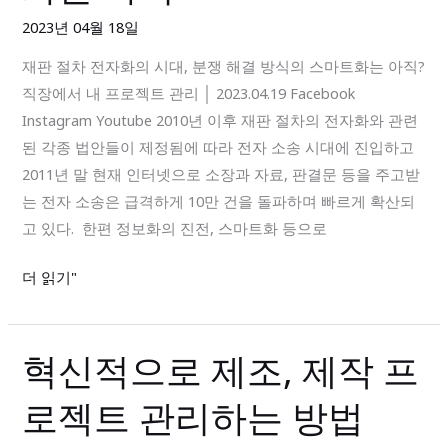
자
2023년 04월 18일
화
재판 절차 전자화의 시대, 분쟁 해결 방식의 스마트화는 아직?
의
직장에서 내 프로젝트 관리 │ 2023.04.19 Facebook
시
Instagram Youtube 2010년 이후 재판 절차의 전자화와 관련
대,
된 각종 법안들이 제정됨에 따라 전자 소송 시대에 진입하고
분
2011년 말 현재 인터넷으로 소장과 자료, 판결문 등을 주고받
쟁
는 전자 소송은 급격하게 10만 건을 돌파하며 빠르게 확산되
해
고 있다. 한편 정보화의 진전, 스마트화 등으로
결
방
더 읽기"
식
의
스
혁신적으로 제조, 제작 프
혁
마
신
트
로젝트 관리하는 방법
적
화
으
는