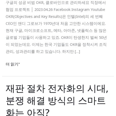
비
구글의 성공 비법 OKR, 클로바인으로 관리하세요 직장에서
법
협업 프로젝트 │ 2023.04.26 Facebook Instagram Youtube
OKR
OKR(Objectives and Key Results)은 인텔(Intel)의 세 번째
클
CEO인 앤디 그로브가 1970년대 처음 고안한 시스템이에요.
로
현재 구글, 마이크로소프트, 메타, 아마존, 넷플릭스 등 많은
바
글로벌 기업들이 사용하고 있죠. OKR이 탄생한지 벌써 50년
인
이 되었는데요. 이제는 한국 기업들도 OKR을 정착시켜 조직
으
관리, 성과관리를 하고 있습니다. 하지만 […]
로
더 읽기"
관
리
하
재판 절차 전자화의 시대,
재
세
판
요
분쟁 해결 방식의 스마트
절
차
화는 아직?
전