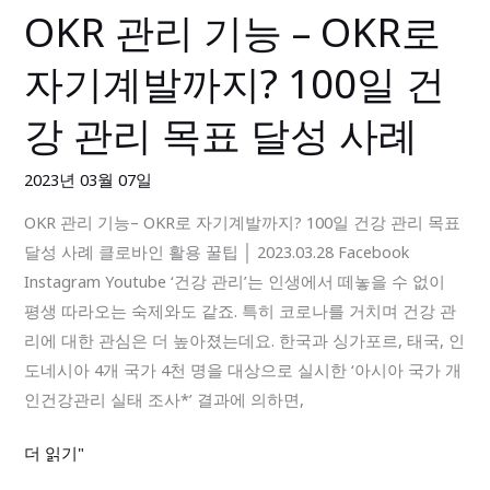
OKR 관리 기능 – OKR로
OKR
까
관
지!
자기계발까지? 100일 건
리
기
강 관리 목표 달성 사례
능
–
2023년 03월 07일
OKR
OKR 관리 기능– OKR로 자기계발까지? 100일 건강 관리 목표
로
달성 사례 클로바인 활용 꿀팁 │ 2023.03.28 Facebook
자
Instagram Youtube ‘건강 관리’는 인생에서 떼놓을 수 없이
기
평생 따라오는 숙제와도 같죠. 특히 코로나를 거치며 건강 관
계
리에 대한 관심은 더 높아졌는데요. 한국과 싱가포르, 태국, 인
발
도네시아 4개 국가 4천 명을 대상으로 실시한 ‘아시아 국가 개
까
인건강관리 실태 조사*’ 결과에 의하면,
지?
100
더 읽기"
일