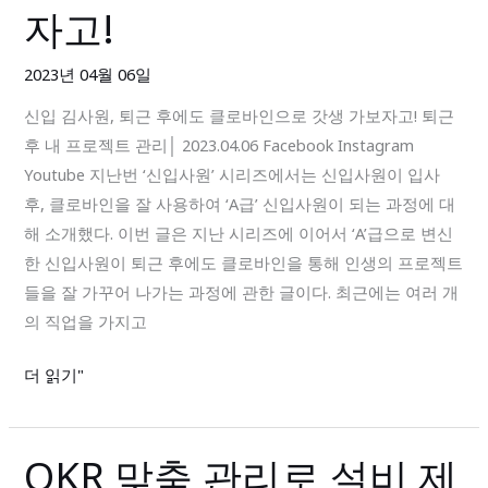
사
자고!
원,
퇴
2023년 04월 06일
근
신입 김사원, 퇴근 후에도 클로바인으로 갓생 가보자고! 퇴근
후
후 내 프로젝트 관리│ 2023.04.06 Facebook Instagram
에
Youtube 지난번 ‘신입사원’ 시리즈에서는 신입사원이 입사
도
후, 클로바인을 잘 사용하여 ‘A급’ 신입사원이 되는 과정에 대
클
해 소개했다. 이번 글은 지난 시리즈에 이어서 ‘A’급으로 변신
로
한 신입사원이 퇴근 후에도 클로바인을 통해 인생의 프로젝트
바
들을 잘 가꾸어 나가는 과정에 관한 글이다. 최근에는 여러 개
인
의 직업을 가지고
으
로
더 읽기"
갓
생
가
OKR 맞춤 관리로 설비 제
OKR
보