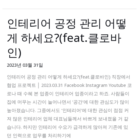
키
기
인테리어 공정 관리 어떻
인
테
게 하세요?(feat.클로바
리
어
인)
공
정
2023년 03월 31일
관
인테리어 공정 관리 어떻게 하세요?(feat.클로바인) 직장에서
리
협업 프로젝트 │ 2023.03.31 Facebook Instagram Youtube 코
어
로나 때 수혜 본 업종이 인테리어 업종이라고 하죠. 사람들이
떻
집에 머무는 시간이 늘어나면서 ‘공간’에 대한 관심도가 많이
게
높아졌습니다. 그중에서도 ‘인테리어’에 대한 관심이 점점 커
하
져 많은 인테리어 업체 대표님들께서 바쁘게 보내졌을 거 같
세
습니다. 하지만 인테리어 수요가 급격하게 많아져 기존에 있
요?
던 인력으로 업무를 처리하기에
(feat.