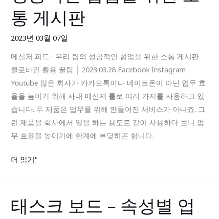
피
만
통 게시판
드
하
–
세
2023년 03월 07일
우
요!
메신저 피드– 우리 팀의 성공적인 협업을 위한 소통 게시판
리
클로바인 활용 꿀팁 │ 2023.03.28 Facebook Instagram
팀
Youtube 많은 회사가 카카오톡이나 네이트온이 아닌 업무 효
의
율을 높이기 위해 사내 메신저 툴로 여러 가지를 사용하고 있
성
습니다. 두 제품은 업무를 위해 만들어진 서비스가 아니죠. 그
공
런 제품을 회사에서 일을 하는 용도로 같이 사용하다 보니 업
적
무 효율을 높이기에 한계에 부딪히곤 합니다.
인
협
더 읽기"
업
을
위
태스크 보드 – 속성별 업
태
한
스
소