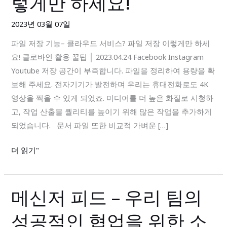
렇게만 하세요!
기
능
2023년 03월 07일
–
파일 저장 기능– 클라우드 서비스? 파일 저장 이렇게만 하세
클
요! 클로바인 활용 꿀팁 │ 2023.04.24 Facebook Instagram
라
Youtube 저장 공간이 부족합니다. 파일을 정리하여 용량을 확
우
보해 주세요. 전자기기가 발전하며 우리는 휴대전화로도 4K
드
영상을 찍을 수 있게 되었죠. 미디어를 더 높은 화질로 시청하
서
고, 작업 산출물 퀄리티를 높이기 위해 많은 작업을 추가하게
비
되었습니다. 문서 파일 또한 비교적 가벼운 […]
스?
파
더 읽기"
일
저
장
메신저 피드 – 우리 팀의
메
이
신
렇
성공적인 협업을 위한 소
저
게