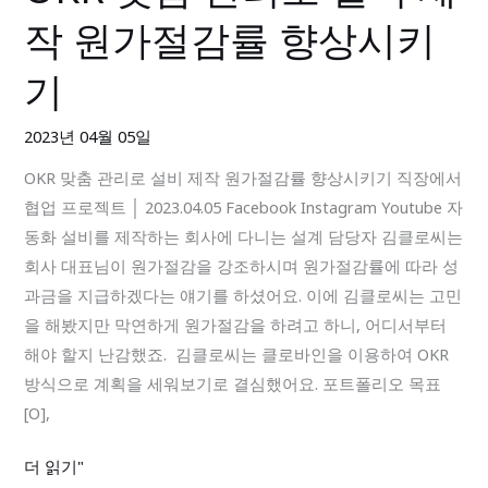
맞
자
작 원가절감률 향상시키
춤
고!
관
기
리
로
2023년 04월 05일
설
OKR 맞춤 관리로 설비 제작 원가절감률 향상시키기 직장에서
비
협업 프로젝트 │ 2023.04.05 Facebook Instagram Youtube 자
제
동화 설비를 제작하는 회사에 다니는 설계 담당자 김클로씨는
작
회사 대표님이 원가절감을 강조하시며 원가절감률에 따라 성
원
과금을 지급하겠다는 얘기를 하셨어요. 이에 김클로씨는 고민
가
을 해봤지만 막연하게 원가절감을 하려고 하니, 어디서부터
절
해야 할지 난감했죠. 김클로씨는 클로바인을 이용하여 OKR
감
방식으로 계획을 세워보기로 결심했어요. 포트폴리오 목표
률
[O],
향
상
더 읽기"
시