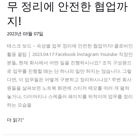
무 정리에 안전한 협업까
크
통
보
게
지!
드
시
–
판
2023년 03월 07일
속
태스크 보드 – 속성별 업무 정리에 안전한 협업까지! 클로바인
성
활용 꿀팁 │ 2023.04.17 Facebook Instagram Youtube 직장인
별
분들, 현재 회사에서 어떤 일을 진행하시나요? 조직 구성원으
업
로 업무를 진행할 때는 단 하나의 일만 하지는 않습니다. 그렇
무
다면, 이 업무들은 어떻게 구분하고 정리하시나요? 주변 회사
정
원들을 살펴보면 노트북 화면에 스티커 메모를 여러 개 펼쳐
리
놓거나, 다이어리나 스케줄러 페이지를 뒤적이며 업무를 정리
에
하는 모습을
안
전
더 읽기"
한
협
업