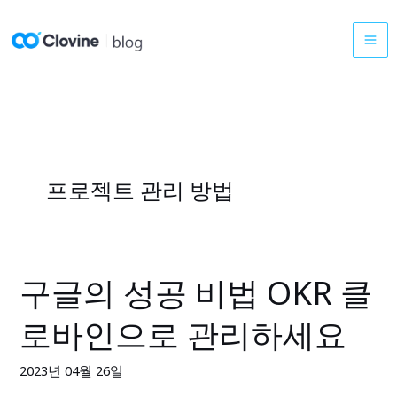
콘
텐
츠
로
건
너
뛰
기
프로젝트 관리 방법
구글의 성공 비법 OKR 클
구
글
로바인으로 관리하세요
의
성
2023년 04월 26일
공