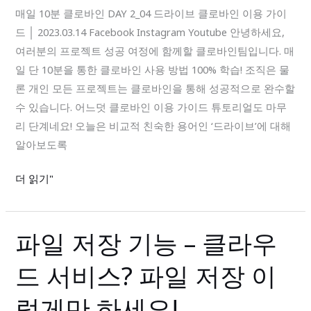
로
매일 10분 클로바인 DAY 2_04 드라이브 클로바인 이용 가이
바
드 │ 2023.03.14 Facebook Instagram Youtube 안녕하세요,
인
여러분의 프로젝트 성공 여정에 함께할 클로바인팀입니다. 매
DAY
일 단 10분을 통한 클로바인 사용 방법 100% 학습! 조직은 물
2_04
론 개인 모든 프로젝트는 클로바인을 통해 성공적으로 완수할
드
수 있습니다. 어느덧 클로바인 이용 가이드 튜토리얼도 마무
라
리 단계네요! 오늘은 비교적 친숙한 용어인 ‘드라이브’에 대해
이
알아보도록
브
더 읽기"
파일 저장 기능 – 클라우
파
일
드 서비스? 파일 저장 이
저
장
렇게만 하세요!
기