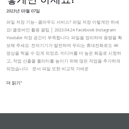
능
2023년 03월 07일
–
파일 저장 기능– 클라우드 서비스? 파일 저장 이렇게만 하세
클
요! 클로바인 활용 꿀팁 │ 2023.04.24 Facebook Instagram
라
Youtube 저장 공간이 부족합니다. 파일을 정리하여 용량을 확
우
보해 주세요. 전자기기가 발전하며 우리는 휴대전화로도 4K
드
영상을 찍을 수 있게 되었죠. 미디어를 더 높은 화질로 시청하
서
고, 작업 산출물 퀄리티를 높이기 위해 많은 작업을 추가하게
비
되었습니다. 문서 파일 또한 비교적 가벼운
스?
파
더 읽기"
일
저
장
이
렇
게