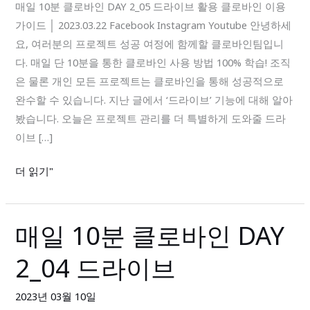
로
매일 10분 클로바인 DAY 2_05 드라이브 활용 클로바인 이용
바
가이드 │ 2023.03.22 Facebook Instagram Youtube 안녕하세
인
요, 여러분의 프로젝트 성공 여정에 함께할 클로바인팀입니
DAY
다. 매일 단 10분을 통한 클로바인 사용 방법 100% 학습! 조직
2_05
은 물론 개인 모든 프로젝트는 클로바인을 통해 성공적으로
드
완수할 수 있습니다. 지난 글에서 ‘드라이브’ 기능에 대해 알아
라
봤습니다. 오늘은 프로젝트 관리를 더 특별하게 도와줄 드라
이
이브 […]
브
더 읽기"
활
용
매일 10분 클로바인 DAY
매
일
2_04 드라이브
10
분
2023년 03월 10일
클