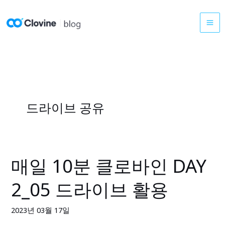
콘
텐
츠
로
건
너
뛰
기
드라이브 공유
매일 10분 클로바인 DAY
매
일
2_05 드라이브 활용
10
분
2023년 03월 17일
클