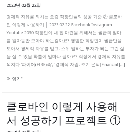
를
2023년 02월 22일
외
경제적 자유를 외치는 요즘 직장인들의 성공 기준 ② 클로바
치
인 이렇게 사용하기 │ 2023.02.22 Facebook Instagram
는
Youtube 2030 직장인이 내 집 마련을 위해서는 월급의 얼마
요
를 얼마동안 모아야 하는걸까요? 평범한 직장인이 월급만을
즘
모아서 경제적 자유를 얻고, 소위 말하는 부자가 되는 그런 삶
직
을 살 수 있을 확률이 얼마나 될까요? 직장에서 경제적 자유를
장
외치다 ‘파이어(FIRE)족’, ‘경제적 자립, 조기 은퇴(Financial […]
인
들
더 읽기"
의
성
공
클로바인 이렇게 사용해
클
기
로
준
서 성공하기 프로젝트 ①
바
②
인