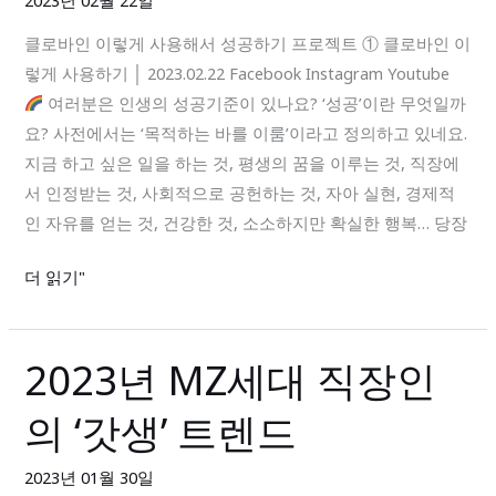
2023년 02월 22일
이
렇
클로바인 이렇게 사용해서 성공하기 프로젝트 ① 클로바인 이
게
렇게 사용하기 │ 2023.02.22 Facebook Instagram Youtube
사
여러분은 인생의 성공기준이 있나요? ‘성공’이란 무엇일까
용
요? 사전에서는 ‘목적하는 바를 이룸’이라고 정의하고 있네요.
해
지금 하고 싶은 일을 하는 것, 평생의 꿈을 이루는 것, 직장에
서
서 인정받는 것, 사회적으로 공헌하는 것, 자아 실현, 경제적
성
인 자유를 얻는 것, 건강한 것, 소소하지만 확실한 행복… 당장
공
더 읽기"
하
기
프
2023년 MZ세대 직장인
2023
로
년
젝
의 ‘갓생’ 트렌드
MZ
트
세
①
2023년 01월 30일
대