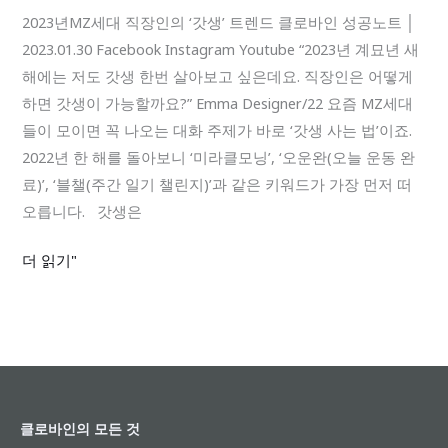
직
2023년MZ세대 직장인의 ‘갓생’ 트렌드 클로바인 성공노트 │
장
2023.01.30 Facebook Instagram Youtube “2023년 계묘년 새
인
해에는 저도 갓생 한번 살아보고 싶은데요. 직장인은 어떻게
의
하면 갓생이 가능할까요?” Emma Designer/22 요즘 MZ세대
‘갓
들이 모이면 꼭 나오는 대화 주제가 바로 ‘갓생 사는 법’이죠.
생’
2022년 한 해를 돌아보니 ‘미라클모닝’, ‘오운완(오늘 운동 완
트
료)’, ‘블챌(주간 일기 챌린지)’과 같은 키워드가 가장 먼저 떠
렌
오릅니다. 갓생은
드
더 읽기"
클로바인의 모든 것