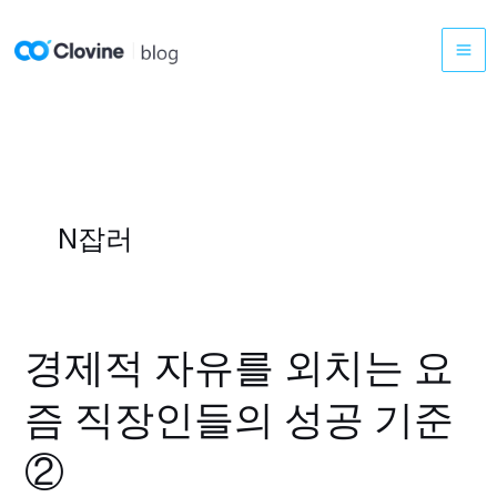
콘
텐
츠
로
건
너
뛰
기
N잡러
경제적 자유를 외치는 요
경
제
즘 직장인들의 성공 기준
적
자
②
유