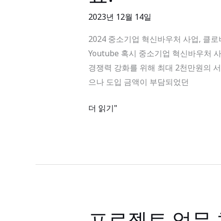
기
고
2023년 12월 14일
업
등
혁
2024 중소기업 혁신바우처 사업, 클로바인과
급
신
Youtube 혹시 중소기업 혁신바우처
바
경쟁력 강화를 위해 최대 2천만원의 
우
으나 도입 금액이 부담되었던
처
사
더 읽기"
업,
클
로
바
인
과
함
프로젝트 업무
프
께