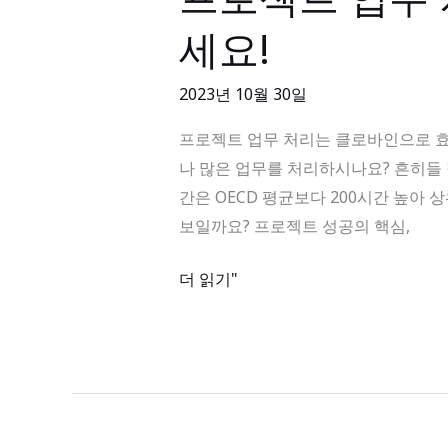
로
하
세요!
젝
세
트
요!
2023년 10월 30일
업
무
프로젝트 업무 처리는 클로바인으로 효율적으로
처
나 많은 업무를 처리하시나요? 흔히들
리
간은 OECD 평균보다 200시간 높아
는
보일까요? 프로젝트 성공의 핵심,
클
로
더 읽기"
바
인
으
로
효