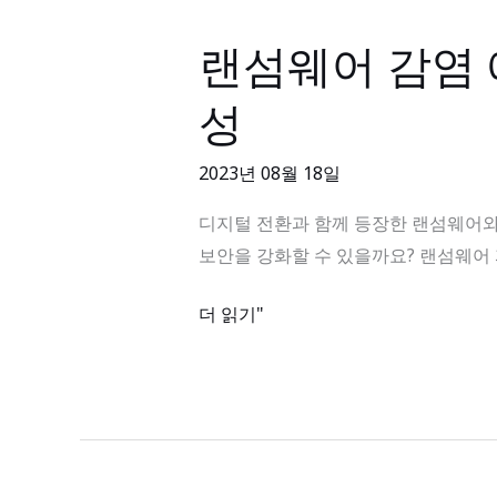
보
드,
랜섬웨어 감염 
랜
파
섬
일
성
웨
컴
어
페
2023년 08월 18일
감
어,
염
디지털 전환과 함께 등장한 랜섬웨어와
예
예
보안을 강화할 수 있을까요? 랜섬웨어 
산
방
관
을
더 읽기"
리,
위
포
한
트
IT
폴
솔
리
루
오