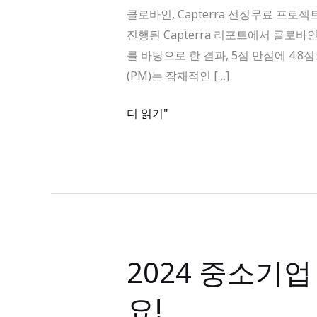
선
클로바인, Capterra 선정무료 프로젝트 계
정
진행된 Capterra 리포트에서 클로
무
를 바탕으로 한 결과, 5점 만점에 4.
료
(PM)는 잠재적인 […]
프
로
더 읽기"
젝
트
계
획
소
프
트
2024 중소기
2024
웨
중
어
요!
소
최