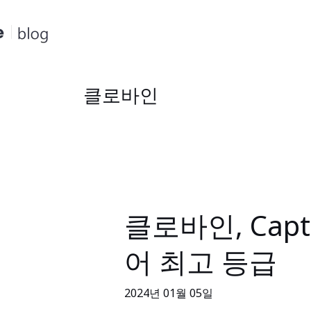
콘
텐
츠
로
건
클로바인
너
뛰
기
클로바인, Cap
클
로
어 최고 등급
바
인,
2024년 01월 05일
Capterra