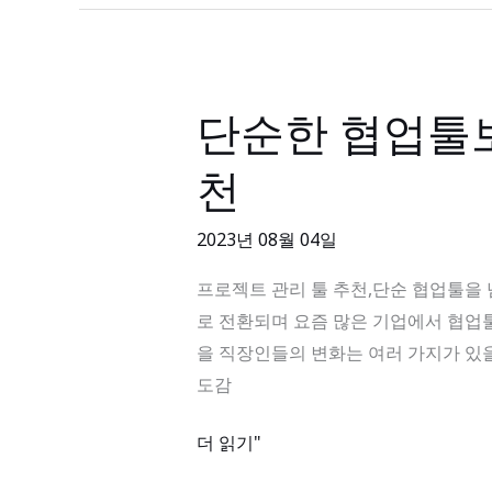
드
맵,
간
트
단순한 협업툴보
단
차
순
트,
천
한
칸
협
반
2023년 08월 04일
업
보
툴
프로젝트 관리 툴 추천,단순 협업툴을 넘어선 
드,
보
로 전환되며 요즘 많은 기업에서 협업
프
다
을 직장인들의 변화는 여러 가지가 있을 
로
쓸
도감
젝
만
트
한,
더 읽기"
현
업
황