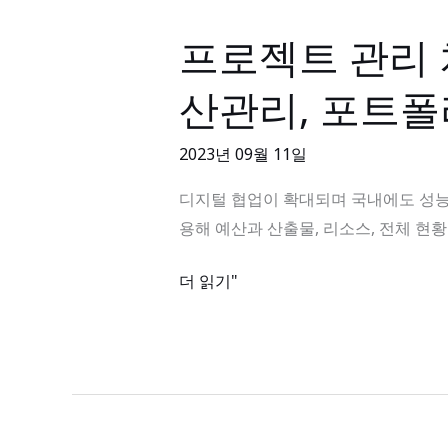
율
적
프로젝트 관리 
프
으
로
로
산관리, 포트
젝
관
트
리
2023년 09월 11일
관
하
리
디지털 협업이 확대되며 국내에도 성능 
세
차
용해 예산과 산출물, 리소스, 전체 현
요!
별
화
더 읽기"
기
능
–
대
시