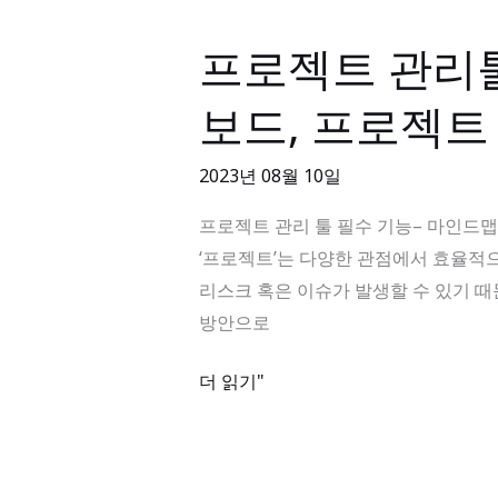
션,
기
프로젝트 관리툴
프
업
로
보
보드, 프로젝트
젝
안
트
의
2023년 08월 10일
관
중
리
프로젝트 관리 툴 필수 기능– 마인드맵, 간트
요
툴
‘프로젝트’는 다양한 관점에서 효율적
성
필
리스크 혹은 이슈가 발생할 수 있기 때
수
방안으로
기
능
더 읽기"
–
마
인