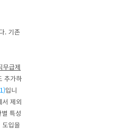
다. 기존
 직무급제
도 추가하
1)
입니
에서 제외
관별 특성
제 도입을