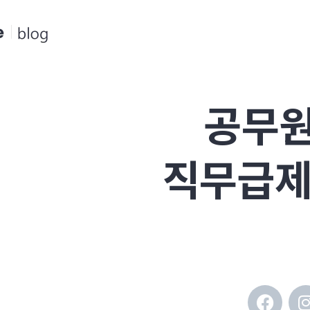
콘
텐
츠
로
건
공무원
너
뛰
기
직무급제
F