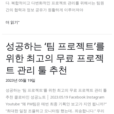
다. 복합적이고 다변화적인 프로젝트 관리를 위해서는 팀원
리,
간의 협력과 정보 공유가 원활하게 이루어져야
클
로
더 읽기"
바
인
으
성공하는 ‘팀 프로젝트’를
성
로
공
쉽
위한 최고의 무료 프로젝
하
고
는
빠
트 관리 툴 추천
‘팀
르
프
게
2023년 05월 19일
로
해
성공하는 ‘팀 프로젝트’를 위한 최고의 무료 프로젝트 관리 툴
젝
결
추천 클로바인 성공노트 │ 2023.05.19 Facebook Instagram
트’를
Youtube “왜 PM팀은 매번 최종 기획안 보고가 지연 됩니까?”
위
“최대한 일정 조율하고 모니터링 했는데.. 죄송합니다.” 우리
한