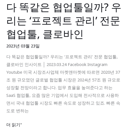
다 똑같은 협업툴일까? 우
다
방
똑
법​
리는 ‘프로젝트 관리’ 전문
같
은
협업툴, 클로바인
협
업
2023년 03월 23일
툴
다 똑같은 협업툴일까? 우리는 ‘프로젝트 관리’ 전문 협업툴,
일
클로바인 인사이트 │ 2023.03.24 Facebook Instagram
까?
Youtube 미국 시장조사업체 마켓앤마켓에 따르면 2020년 37
우
조 원 규모였던 글로벌 협업툴 시장은 2024년 57조 원 규모로
리
성장할 전망이라고 합니다. 업무 효율을 높여준다고 하는
는
SaaS 협업툴, 요즘 많은 기업에서 도입해 전사적으로 사용하
‘프
면서 국내 협업툴 시장도 빠른 속도로 성장하고 있죠. 빠른 속
로
도로 변하는
젝
트
더 읽기"
관