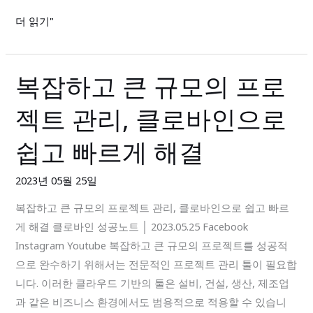
에
더 읽기"
맞
춤
적
복잡하고 큰 규모의 프로
복
용
잡
하
젝트 관리, 클로바인으로
하
기
고
쉽고 빠르게 해결
큰
규
2023년 05월 25일
모
복잡하고 큰 규모의 프로젝트 관리, 클로바인으로 쉽고 빠르
의
게 해결 클로바인 성공노트 │ 2023.05.25 Facebook
프
Instagram Youtube 복잡하고 큰 규모의 프로젝트를 성공적
로
으로 완수하기 위해서는 전문적인 프로젝트 관리 툴이 필요합
젝
니다. 이러한 클라우드 기반의 툴은 설비, 건설, 생산, 제조업
트
과 같은 비즈니스 환경에서도 범용적으로 적용할 수 있습니
관