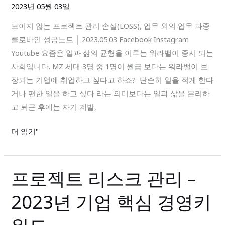
프
전
2023년 05월 03일
로
략
보이지 않는 프로젝트 관리 손실(LOSS), 업무 외의 업무 과중
젝
클로바인 성공노트 │ 2023.05.03 Facebook Instagram
트
Youtube 요즘은 일과 삶의 균형을 이루는 워라밸이 중시 되는
관
사회입니다. MZ 세대 3명 중 1명이 월급 보다는 워라밸이 보
리
장되는 기업에 취업하고 싶다고 하죠? 단순히 일을 적게 한다
손
거나 편한 일을 하고 싶다 라는 의미보다는 일과 삶을 분리하
실
고 퇴근 후에는 자기 계발,
(LOSS),
업
더 읽기"
무
외
의
프로젝트 리스크 관리 –
프
업
로
무
2023년 기업 핵심 경영키
젝
과
트
중