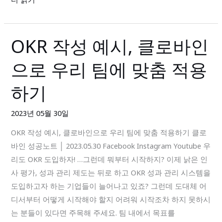
필
수
툴
OKR 작성 예시, 클로바인
OKR
클
작
로
으로 우리 팀에 맞춤 적용
성
바
예
인
하기
시,
클
2023년 05월 30일
로
OKR 작성 예시, 클로바인으로 우리 팀에 맞춤 적용하기 클로
바
바인 성공노트 │ 2023.05.30 Facebook Instagram Youtube 우
인
리도 OKR 도입하자! …그런데 뭐부터 시작하지? 이제 낡은 인
으
사 평가, 성과 관리 제도는 뒤로 하고 OKR 성과 관리 시스템을
로
도입하고자 하는 기업들이 늘어나고 있죠? 그런데 도대체 어
우
디서부터 어떻게 시작해야 할지 어려워 시작조차 하지 못하시
리
는 분들이 있다면 주목해 주세요. 팀 내에서 목표를
팀