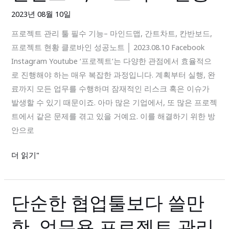
리
션,
2023년 08월 10일
툴
할
프로젝트 관리 툴 필수 기능– 마인드맵, 간트차트, 칸반보드,
필
일
프로젝트 현황 클로바인 성공노트 │ 2023.08.10 Facebook
수
Instagram Youtube ‘프로젝트’는 다양한 관점에서 효율적으
기
로 진행해야 하는 매우 복잡한 과정입니다. 계획부터 실행, 완
능
료까지 모든 업무를 수행하며 잠재적인 리스크 혹은 이슈가
–
발생할 수 있기 때문이죠. 아마 많은 기업에서, 또 많은 프로젝
마
트에서 같은 문제를 겪고 있을 거예요. 이를 해결하기 위한 방
인
안으로
드
맵,
더 읽기"
간
트
차
단순한 협업툴보다 쓸만
단
트,
순
칸
한, 업무용 프로젝트 관리
한
반