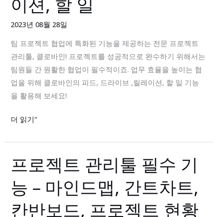
이션, 할 일
트
어,
협
예
2023년 08월 28일
업
산
팀 프로젝트 협업에 특화된 기능을 제공하는 전문 프로젝트
특
관
관리툴, 클로바인! 프로젝트를 성공적으로 완수하기 위해서는
화
리,
팀원들 간 원활한 협업이 필수적이죠. 업무 효율을 높이는 협
기
포
업을 위해 클로바인의 피드, 드라이브 ,릴레이션, 할 일 기능
능
트
을 활용해 보세요!
–
폴
피
리
더 읽기"
드,
오
드
라
프로젝트 관리툴 필수 기
프
이
로
브,
능 – 마인드맵, 간트차트,
젝
릴
트
레
칸반보드, 프로젝트 현황
관
이