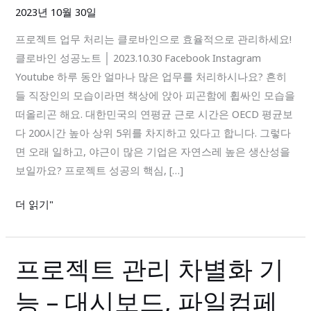
무
2023년 10월 30일
처
프로젝트 업무 처리는 클로바인으로 효율적으로 관리하세요!
리
클로바인 성공노트 │ 2023.10.30 Facebook Instagram
는
Youtube 하루 동안 얼마나 많은 업무를 처리하시나요? 흔히
클
들 직장인의 모습이라면 책상에 앉아 피곤함에 휩싸인 모습을
로
떠올리곤 해요. 대한민국의 연평균 근로 시간은 OECD 평균보
바
다 200시간 높아 상위 5위를 차지하고 있다고 합니다. 그렇다
인
면 오래 일하고, 야근이 많은 기업은 자연스레 높은 생산성을
으
보일까요? 프로젝트 성공의 핵심, […]
로
효
더 읽기"
율
적
으
프로젝트 관리 차별화 기
프
로
로
관
능 – 대시보드, 파일컴페
젝
리