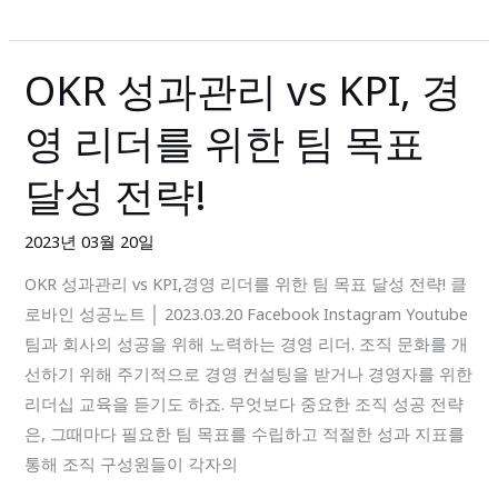
리’
전
OKR 성과관리 vs KPI, 경
OKR
문
성
협
영 리더를 위한 팀 목표
과
업
관
툴,
달성 전략!
리
클
vs
로
2023년 03월 20일
KPI,
바
OKR 성과관리 vs KPI,경영 리더를 위한 팀 목표 달성 전략! 클
경
인
로바인 성공노트 │ 2023.03.20 Facebook Instagram Youtube
영
팀과 회사의 성공을 위해 노력하는 경영 리더. 조직 문화를 개
리
선하기 위해 주기적으로 경영 컨설팅을 받거나 경영자를 위한
더
리더십 교육을 듣기도 하죠. 무엇보다 중요한 조직 성공 전략
를
은, 그때마다 필요한 팀 목표를 수립하고 적절한 성과 지표를
위
통해 조직 구성원들이 각자의
한