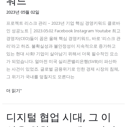
워드
리
스
2023년 05월 02일
크
프로젝트 리스크 관리 – 2023년 기업 핵심 경영키워드 클로바
관
인 성공노트 │ 2023.05.02 Facebook Instagram Youtube 최고
리
경영자(CEO)들이 꼽은 올해 핵심 경영키워드, 바로 ‘리스크 관
–
리’라고 하죠. 불확실성과 불안정성이 지속적으로 증가하고
2023
있는 현대 사회! 기업이 살아남기 위해서 더욱 필수적인 요소
년
가 되었습니다. 얼마전 미국 실리콘밸리은행(SVB)이 파산하
기
는 사건이 있었죠. 글로벌 금융위기로 인한 경제 시장의 침체,
업
그 위기가 국내를 덮칠지도 모른다는
핵
심
더 읽기"
경
영
키
디지털 협업 시대, 그 이
디
워
지
드