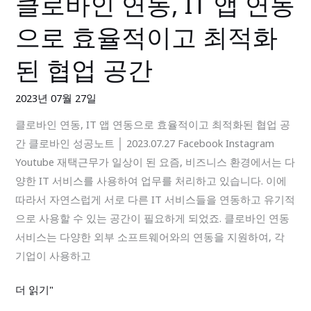
클로바인 연동, IT 앱 연동
리
로
툴
으로 효율적이고 최적화
바
추
인
천
된 협업 공간
연
동,
2023년 07월 27일
IT
클로바인 연동, IT 앱 연동으로 효율적이고 최적화된 협업 공
앱
간 클로바인 성공노트 │ 2023.07.27 Facebook Instagram
연
Youtube 재택근무가 일상이 된 요즘, 비즈니스 환경에서는 다
동
양한 IT 서비스를 사용하여 업무를 처리하고 있습니다. 이에
으
따라서 자연스럽게 서로 다른 IT 서비스들을 연동하고 유기적
로
으로 사용할 수 있는 공간이 필요하게 되었죠. 클로바인 연동
효
서비스는 다양한 외부 소프트웨어와의 연동을 지원하여, 각
율
기업이 사용하고
적
이
더 읽기"
고