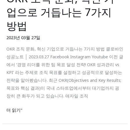
조
협
업으로 거듭나는 7가지
직
업
문
툴
방법​
화,
클
혁
로
2023년 03월 27일
신
바
OKR 조직 문화, 혁신 기업으로 거듭나는 7가지 방법 클로바인
기
인
성공노트 │ 2023.03.27 Facebook Instagram Youtube 이전 글
업
에서 ‘경영 리더를 위한 팀 목표 달성 전략! OKR 성과관리 vs
으
KPI’ 라는 주제로 조직 목표를 설정하고 성공적으로 달성하는
로
전략을 알아봤습니다. 최근 OKR(Objectives and Key Results;
거
목표와 핵심 결과)이 국내 스타트업에서부터 대기업까지 굉
듭
장히 큰 화두가 되고 있습니다. 애자일 조직
나
는
더 읽기"
7
가
지