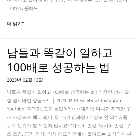
에
고 하죠. 올해도
게
필
더 읽기"
요
한
‘단
남들과 똑같이 일하고
남
한
들
가
100배로 성공하는 법
과
지’
똑
2023년 02월 13일
같
이
남들과 똑같이 일하고 100배로 성공하는 법 : 직장인 성과 달
일
성 클로바인 성공노트 │ 2023.02.13 Facebook Instagram
하
Youtube “김과장, 그거 들었어? ㅇㅇ대기업 다니던 진과장 구
고
조 조정으로 해고 됐다네.” “뭐?! 진과장이? 말도 안 돼.” 요즘
100
뉴스 보기가 참 무섭지 않나요? ‘가스비 인상, 택시비 인상, 구
배
조 조정, 금리 인상’. 기사 헤드라인에서 들려오는 소식의 대부