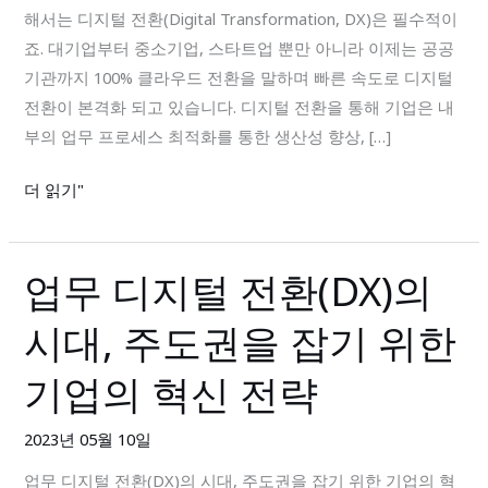
해서는 디지털 전환(Digital Transformation, DX)은 필수적이
로
죠. 대기업부터 중소기업, 스타트업 뿐만 아니라 이제는 공공
바
기관까지 100% 클라우드 전환을 말하며 빠른 속도로 디지털
인
전환이 본격화 되고 있습니다. 디지털 전환을 통해 기업은 내
으
부의 업무 프로세스 최적화를 통한 생산성 향상, […]
로
기
더 읽기"
업
디
지
업무 디지털 전환(DX)의
업
털
무
전
시대, 주도권을 잡기 위한
디
환
지
(DX)
기업의 혁신 전략
털
전
2023년 05월 10일
환
업무 디지털 전환(DX)의 시대, 주도권을 잡기 위한 기업의 혁
(DX)