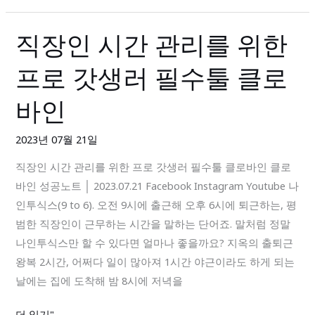
최
적
직장인 시간 관리를 위한
직
화
장
된
프로 갓생러 필수툴 클로
인
협
시
업
바인
간
공
관
간
2023년 07월 21일
리
직장인 시간 관리를 위한 프로 갓생러 필수툴 클로바인 클로
를
바인 성공노트 │ 2023.07.21 Facebook Instagram Youtube 나
위
인투식스(9 to 6). 오전 9시에 출근해 오후 6시에 퇴근하는, 평
한
범한 직장인이 근무하는 시간을 말하는 단어죠. 말처럼 정말
프
나인투식스만 할 수 있다면 얼마나 좋을까요? 지옥의 출퇴근
로
왕복 2시간, 어쩌다 일이 많아져 1시간 야근이라도 하게 되는
갓
날에는 집에 도착해 밤 8시에 저녁을
생
러
더 읽기"