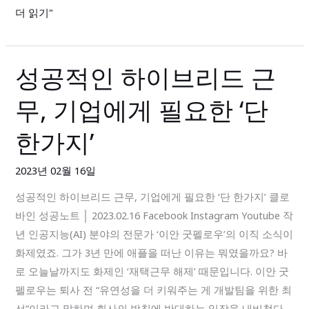
팀
더 읽기"
목
표
달
성공적인 하이브리드 근
성
성
공
전
무, 기업에게 필요한 ‘단
적
략!
인
한가지’
하
이
2023년 02월 16일
브
성공적인 하이브리드 근무, 기업에게 필요한 ‘단 한가지’ 클로
리
바인 성공노트 │ 2023.02.16 Facebook Instagram Youtube 작
드
년 인공지능(AI) 분야의 전문가 ‘이안 굿펠로우’의 이직 소식이
근
화제였죠. 그가 3년 만에 애플을 떠난 이유는 뭐였을까요? 바
무,
로 오늘날까지도 화제인 ‘재택근무 해제’ 때문입니다. 이안 굿
기
펠로우는 퇴사 전 “유연성을 더 키워주는 게 개발팀을 위한 최
업
선”이라고 말하며 회사의 방침에 반대하는 입장을 내비쳤다