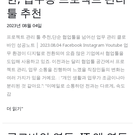
협
보
툴 추천
업
드,
툴
프
2023년 08월 04일
보
로
프로젝트 관리 툴 추천,단순 협업툴을 넘어선 업무 관리 클로
다
젝
바인 성공노트 │ 2023.08.04 Facebook Instagram Youtube 업
쓸
트
무 환경이 디지털로 전환되며 요즘 많은 기업에서 협업툴을
만
현
도입해 사용하고 있죠. 이전과는 달리 협업툴 공간에서 프로
한,
황
젝트 관리, 업무 소통을 진행하며 느꼈을 직장인들의 변화는
업
여러 가지가 있을 거예요. : “개인 생활과 업무가 조금이나마
무
분리된 것 같아요.”: “이메일로 소통하던 전과는 다르게, 속도
용
감
프
로
더 읽기"
젝
트
관
클