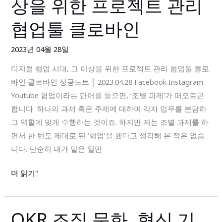
상을 위한 프로젝트 관리
털
협
협업툴 클로바인
업
시
2023년 04월 28일
대,
디지털 협업 시대, 그 이상을 위한 프로젝트 관리 협업툴 클로
그
바인 클로바인 성공노트 │ 2023.04.28 Facebook Instagram
이
Youtube 협업이라는 단어를 들으면, ‘조별 과제’가 떠오르곤
상
합니다. 하나의 과제 혹은 주제에 대하여 각자 업무를 분담하
을
고 역할에 맞게 수행하는 것이죠. 하지만 저는 조별 과제를 하
위
면서 한 번도 제대로 된 ‘협업’을 했다고 생각해 본 적은 없습
한
니다. 단순히 내가 맡은 일만
프
로
더 읽기"
젝
트
관
OKR 조직 문화, 혁신 기
OKR
리