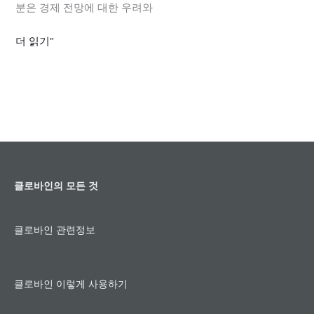
로
분은 경제 전망에 대한 우려와
성
더 읽기"
공
하
는
법
클로바인의 모든 것
클로바인 관련정보
클로바인 이렇게 사용하기