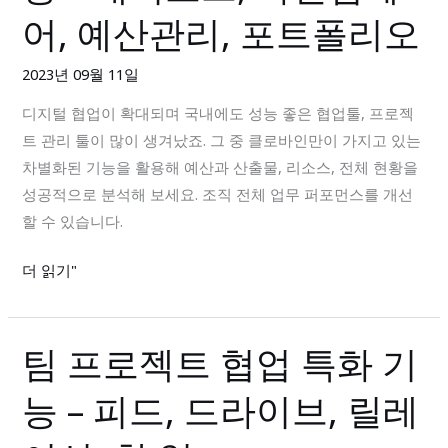
트
하
어, 예산관리, 포트폴리오
관
세
리
요!
2023년 09월 11일
차
디지털 협업이 확대되며 국내에도 성능 좋은 협업툴, 프로젝
별
트 관리 툴이 많이 생겨났죠. 그 중 클로바인만이 가지고 있는
화
차별화된 기능을 활용해 예산과 산출물, 리소스, 전체 현황을
기
성공적으로 분석해 보세요. 조직 전체 업무 퍼포먼스를 개선
능
할 수 있습니다.
–
대
더 읽기"
시
보
드,
팀 프로젝트 협업 특화 기
팀
파
프
일
능 – 피드, 드라이브, 릴레
로
컴
젝
페