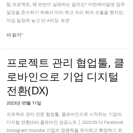
팀 프로젝트, 왜 번번이 실패하는 걸까요? 이번에야말로 업무
최
일정을 준수하기 위해서 이리 뛰고 저리 뛰며 조율을 했지만,
고
마감 일정에 늦고 만 A차장. 유관
의
무
더 읽기"
료
프
로
프로젝트 관리 협업툴, 클
프
젝
로
트
로바인으로 기업 디지털
젝
관
트
리
전환(DX)
관
툴
리
추
2023년 05월 11일
협
천
프로젝트 관리 전문 협업툴, 클로바인으로 시작하는 기업의
업
디지털 전환(DX) 클로바인 성공노트 │ 2023.05.12 Facebook
툴,
Instagram Youtube 기업의 경쟁력을 유지하고 확장하기 위
클