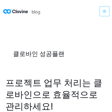
콘
텐
츠
로
건
너
뛰
기
클로바인 성공플랜
프로젝트 업무 처리는 클
프
로
로바인으로 효율적으로
젝
트
관리하세요!
업