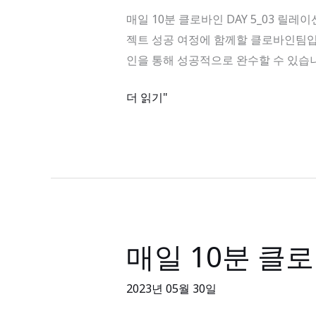
분
클
매일 10분 클로바인 DAY 5_03 릴레이션 
클
래
젝트 성공 여정에 함께할 클로바인팀입니
로
스
인을 통해 성공적으로 완수할 수 있습니
바
오
인
더 읽기"
픈
DAY
5_03
릴
레
이
션
활
매일 10분 클로
매
용
일
10
2023년 05월 30일
분