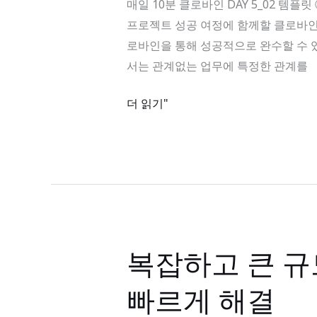
매일 10분 클로바인 DAY 5_02 템플릿 ②
클
프로젝트 성공 여정에 함께할 클로바인팀
로
로바인을 통해 성공적으로 완수할 수 있습
바
서는 관계없는 업무에 특정한 관계를
인
DAY
더 읽기"
5_02
템
플
릿
②:
릴
레
복잡하고 큰 규
복
이
잡
션
빠르게 해결
하
고