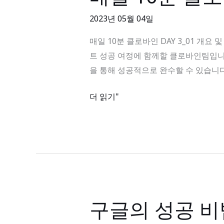
일
10
2023년 05월 04일
분
매일 10분 클로바인 DAY 3_01 개요 및 
클
트 성공 여정에 함께할 클로바인팀입니다
로
을 통해 성공적으로 완수할 수 있습니다.
바
인
더 읽기"
DAY
3_01
개
요
및
현
황
구글의 성공 비
구
글