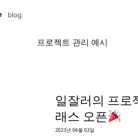
콘
텐
츠
로
건
프로젝트 관리 예시
너
뛰
기
일잘러의 프로젝
일
잘
래스 오픈
러
의
2023년 06월 02일
프