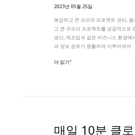
2023년 05월 25일
큰
규
복잡하고 큰 규모의 프로젝트 관리, 클로바인
모
고 큰 규모의 프로젝트를 성공적으로 
의
생산, 제조업과 같은 비즈니스 환경에
프
과 정보 공유가 원활하게 이루어져야
로
젝
더 읽기"
트
관
리,
클
로
바
인
매일 10분 클로
매
으
일