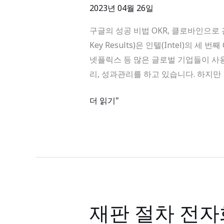
의
2023년 04월 26일
성
구글의 성공 비법 OKR, 클로바인으로 관리하세요
공
Key Results)은 인텔(Intel)의
비
넷플릭스 등 많은 글로벌 기업들이 사용
법
리, 성과관리를 하고 있습니다. 하지만
OKR
클
더 읽기"
로
바
인
으
로
관
리
재판 절차 전자
재
하
판