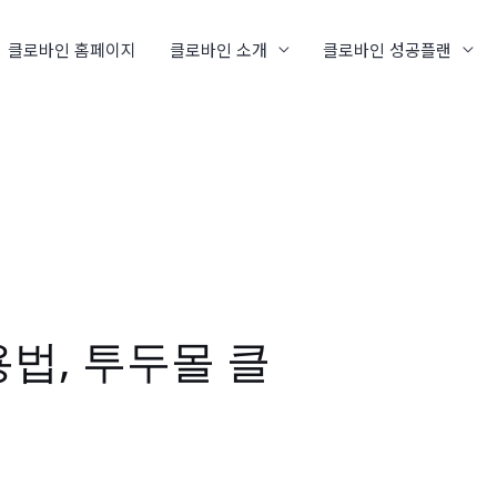
클로바인 홈페이지
클로바인 소개
클로바인 성공플랜
법, 투두몰 클