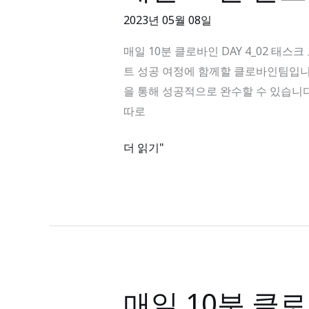
로
10
2023년 05월 08일
쉽
분
고
매일 10분 클로바인 DAY 4_02 태스크 보
클
빠
트 성공 여정에 함께할 클로바인팀입니다
로
르
을 통해 성공적으로 완수할 수 있습니
바
게
따로
인
해
DAY
더 읽기"
결
4_02
태
스
크
보
드
매일 10분 클로
매