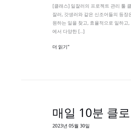
로
[클래스] 일잘러의 프로젝트 관리 툴 클로바인 
젝
잘러, 갓생러와 같은 신조어들의 등장은
트
원하는 일을 찾고, 효율적으로 일하고
관
에서 다양한 […]
리
툴
더 읽기"
클
로
바
인
사
용
법,
매일 10분 클로
매
투
일
두
10
2023년 05월 30일
몰